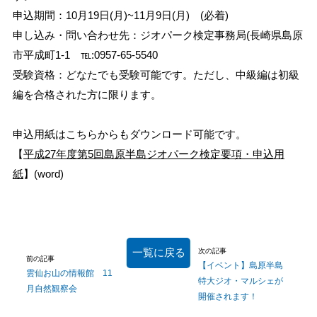
申込期間：10月19日(月)~11月9日(月) (必着)
申し込み・問い合わせ先：ジオパーク検定事務局(長崎県島原
市平成町1-1 ℡:0957-65-5540
受験資格：どなたでも受験可能です。ただし、中級編は初級
編を合格された方に限ります。
申込用紙はこちらからもダウンロード可能です。
【
平成27年度第5回島原半島ジオパーク検定要項・申込用
紙
】(word)
一覧に戻る
次の記事
前の記事
【イベント】島原半島
雲仙お山の情報館 11
特大ジオ・マルシェが
月自然観察会
開催されます！