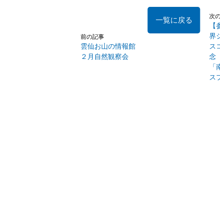
次
一覧に戻る
【
界
前の記事
雲仙お山の情報館
ス
２月自然観察会
念
「
ス