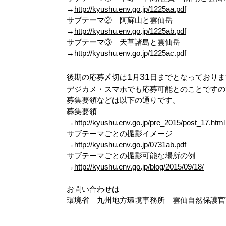
→
http://kyushu.env.go.jp/1225aa.pdf
サブテーマ② 阿蘇山と雲仙岳
→
http://kyushu.env.go.jp/1225ab.pdf
サブテーマ③ 天草諸島と雲仙岳
→
http://kyushu.env.go.jp/1225ac.pdf
1
31
後期の応募〆切は
月
日までとなっておりま
デジカメ・スマホでも応募可能とのことですの
募集要領などは以下の通りです。
募集要領
→
http://kyushu.env.go.jp/pre_2015/post_17.html
サブテーマごとの撮影イメージ
→
http://kyushu.env.go.jp/0731ab.pdf
サブテーマごとの撮影可能な場所の例
→
http://kyushu.env.go.jp/blog/2015/09/18/
お問い合わせは
環境省 九州地方環境事務所 雲仙自然保護官事務所(