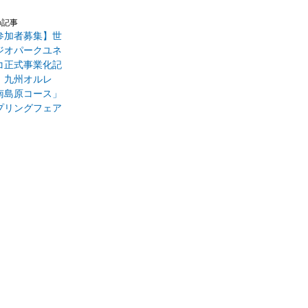
の記事
参加者募集】世
ジオパークユネ
コ正式事業化記
 九州オルレ
南島原コース」
プリングフェア