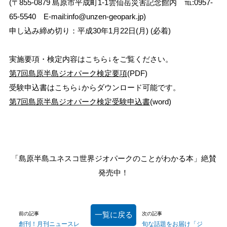
(〒855-0879 島原市平成町1-1雲仙岳災害記念館内 ℡:0957-
65-5540 E-mail:info@unzen-geopark.jp)
申し込み締め切り：平成30年1月22日(月) (必着)
実施要項・検定内容はこちら↓をご覧ください。
第7回島原半島ジオパーク検定要項
(PDF)
受験申込書はこちら↓からダウンロード可能です。
第7回島原半島ジオパーク検定受験申込書
(word)
「島原半島ユネスコ世界ジオパークのことがわかる本」絶賛
発売中！
一覧に戻る
前の記事
次の記事
創刊！月刊ニュースレ
旬な話題をお届け「ジ