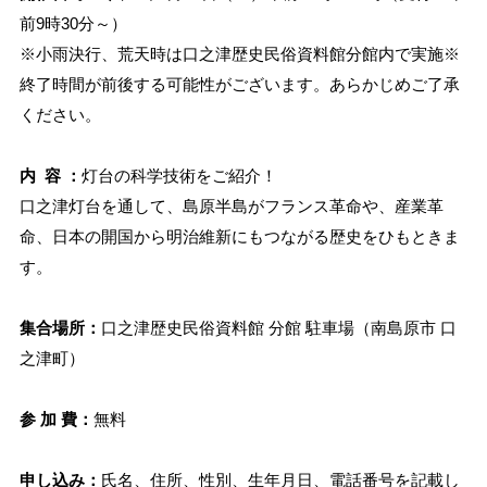
前9時30分～）
※小雨決行、荒天時は口之津歴史民俗資料館分館内で実施※
終了時間が前後する可能性がございます。あらかじめご了承
ください。
内 容 ：
灯台の科学技術をご紹介！
口之津灯台を通して、島原半島がフランス革命や、産業革
命、日本の開国から明治維新にもつながる歴史をひもときま
す。
集合場所：
口之津歴史民俗資料館 分館 駐車場（南島原市 口
之津町）
参 加 費：
無料
申し込み：
氏名、住所、性別、生年月日、電話番号を記載し