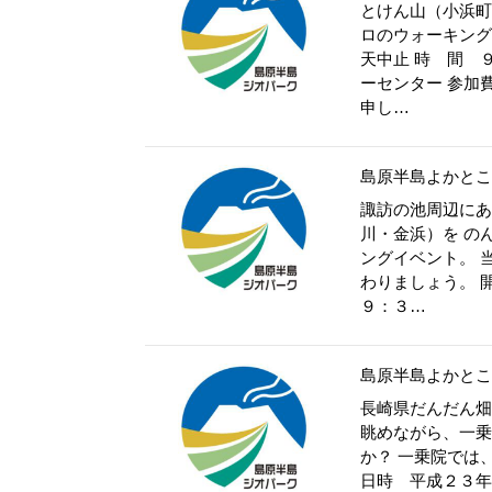
とけん山（小浜町
ロのウォーキング
天中止 時 間 
ーセンター 参
申し…
島原半島よかとこ
諏訪の池周辺にあ
川・金浜）を の
ングイベント。 
わりましょう。
９：３…
島原半島よかとこ
長崎県だんだん畑
眺めながら、一乗
か？ 一乗院では
日時 平成２３年