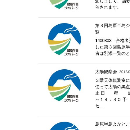
念しまして、 論
催されます。
第３回島原半島ジ
覧
1400303 
した第３回島原半
者は別添一覧のと
太陽観察会
2012/0
３階天体観測室に
使って太陽の黒点
止 日 程 ８
～１４：３０ 
セ…
島原半島よかとこ