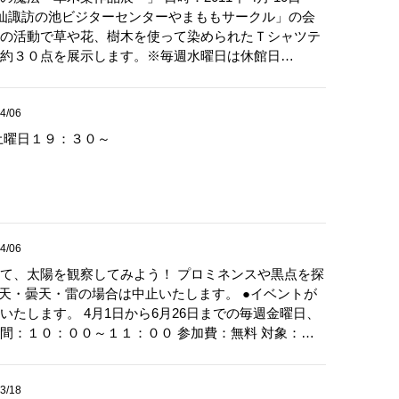
：雲仙諏訪の池ビジターセンターやまももサークル」の会
の活動で草や花、樹木を使って染められたＴシャツテ
約３０点を展示します。※毎週水曜日は休館日…
4/06
土曜日１９：３０～
4/06
て、太陽を観察してみよう！ プロミネンスや黒点を探
雨天・曇天・雷の場合は中止いたします。 ●イベントが
いたします。 4月1日から6月26日までの毎週金曜日、
間：１０：００～１１：００ 参加費：無料 対象：…
3/18