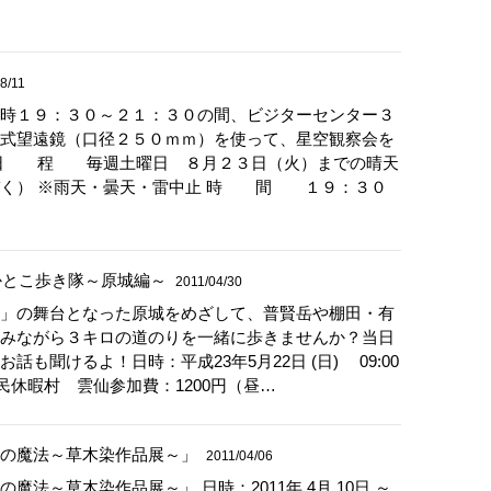
8/11
時１９：３０～２１：３０の間、ビジターセンター３
式望遠鏡（口径２５０ｍｍ）を使って、星空観察会を
 日 程 毎週土曜日 ８月２３日（火）までの晴天
ぞく） ※雨天・曇天・雷中止 時 間 １９：３０
よかとこ歩き隊～原城編～
2011/04/30
」の舞台となった原城をめざして、普賢岳や棚田・有
みながら３キロの道のりを一緒に歩きませんか？当日
話も聞けるよ！日時：平成23年5月22日 (日) 09:00
：国民休暇村 雲仙参加費：1200円（昼…
の魔法～草木染作品展～」
2011/04/06
魔法～草木染作品展～」 日時：2011年 4月 10日 ～