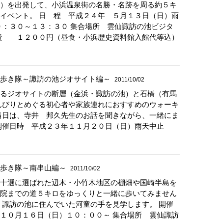
）を出発して、小浜温泉街の名勝・名跡を周る約５キ
イベント。 日 程 平成２４年 ５月１３日（日）雨
９：３０～１３：３０ 集合場所 雲仙諏訪の池ビジタ
加費 １２００円（昼食・小浜歴史資料館入館代等込）
歩き隊～諏訪の池ジオサイト編～
2011/10/02
るジオサイトの断層（金浜・諏訪の池）と石橋（有馬
んびりとめぐる初心者や家族連れにおすすめのウォーキ
当日は、寺井 邦久先生のお話を聞きながら、一緒にま
 開催日時 平成２３年１１月２０日（日）雨天中止
歩き隊～南串山編～
2011/10/02
十選に選ばれた辺木・小竹木地区の棚畑や国崎半島を
院までの道５キロをゆっくりと一緒に歩いてみません
、諏訪の池に住んでいた河童の手を見学します。 開催
１０月１６日（日）１０：００～ 集合場所 雲仙諏訪