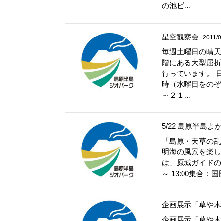
の池ビ…
星空観察会
2011/0
毎週土曜日の晴天
階にある大型屈折
行っています。
時（水曜日をの
～２１…
5/22 島原半島
「島原・天草の乱
明海の風景を楽し
は、原城ガイドのお
～ 13:00集合
企画展示「草や木
企画展示「草や木の