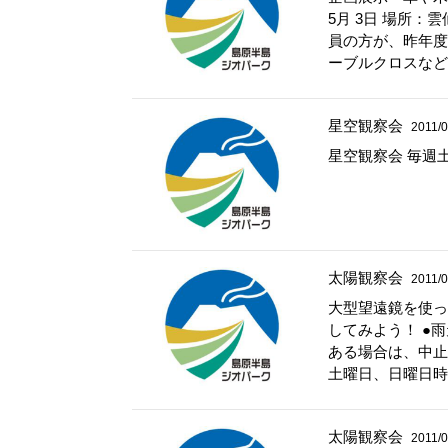
5月 3日 場所
員の方が、昨年度
ーブルクロスなど
星空観察会
2011/0
星空観察会 毎週
太陽観察会
2011/0
大型望遠鏡を使っ
してみよう！ ●
ある場合は、中止
土曜日、日曜日時
太陽観察会
2011/0