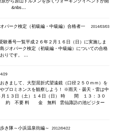
所原から原山ドルメンを歩くウォーキングイベントが開
 &nbs…
オパーク検定（初級編・中級編）合格者一
2014/03/03
合格者受験番号一覧平成２６年２月１６日（日）に実施しま
島ジオパーク検定（初級編・中級編）についての合格
おりです。 …
4/29
おきまして、大型屈折式望遠鏡（口径２５０ｍｍ）を
やプロミネンスを観察しよう！ ※雨天・曇天・雷は中
月１３日（土）１４日（日） 時 間 １３：３０
予 約 不要 料 金 無料 雲仙諏訪の池ビジター
歩き隊～小浜温泉街編～
2012/04/22