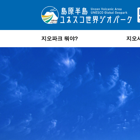
지오파크 뭐야?
지오
사람과 화산이 공존
시마바라반도 유네스코 세계