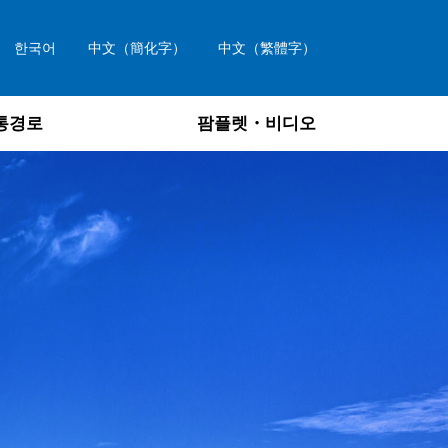
한국어
中文（簡化字）
中文（繁體字）
통경로
팜플렛・비디오