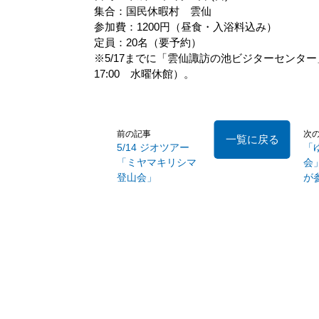
集合：国民休暇村 雲仙
参加費：1200円（昼食・入浴料込み）
定員：20名（要予約）
※5/17までに「雲仙諏訪の池ビジターセンター」に、
17:00 水曜休館）。
前の記事
次
一覧に戻る
5/14 ジオツアー
「
「ミヤマキリシマ
会
登山会」
が