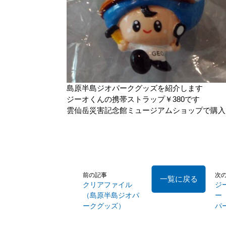
島原半島ジオパークグッズを紹介します
ジーオくんの携帯ストラップ￥380です
雲仙岳災害記念館ミュージアムショップで購入
前の記事
次
一覧に戻る
クリアファイル
ジ
（島原半島ジオパ
ー
ークグッズ）
パ