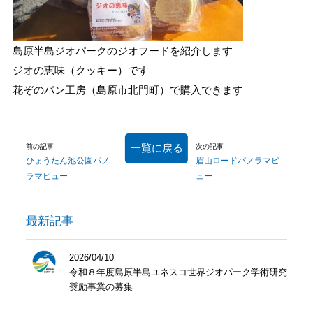
島原半島ジオパークのジオフードを紹介します
ジオの恵味（クッキー）です
花ぞのパン工房（島原市北門町）で購入できます
一覧に戻る
前の記事
次の記事
ひょうたん池公園パノ
眉山ロードパノラマビ
ラマビュー
ュー
最新記事
2026/04/10
令和８年度島原半島ユネスコ世界ジオパーク学術研究
奨励事業の募集