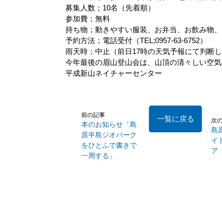
募集人数；10名（先着順）
参加費；無料
持ち物；動きやすい服装、お弁当、お飲み物、
予約方法；電話受付（TEL;0957-63-6752）
雨天時；中止（前日17時の天気予報にて判断
今年最後の眉山登山会は、山頂の清々しい空気
平成新山ネイチャーセンター
前の記事
一覧に戻る
次
本のお知らせ「島
島
原半島ジオパーク
イ
をひとふで書きで
ア
一周する」