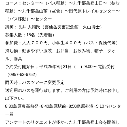
コース；センター〜（バス移動）〜九千部岳登山口〜（徒歩
移動）〜九千部岳山頂（昼食）〜田代原トレイルセンター〜
（バス移動）〜センター
講師；長井 大輔氏（雲仙岳災害記念館 火山博士）
募集人数；15名（先着順）
参加費；大人７００円、小学生４００円（バス・保険代等）
持ち物；動きやすい服装、お弁当、お飲み物、帽子、タオ
ル、雨具
予約受付開始日；平成25年9月21日（土）9:00〜 電話受付
（0957-63-6752）
雨天時；バスツアーに変更予定
送迎用のバスを運行致します。ご利用の方は予約時にお申し
出下さい。
8:30島原農高前発−8:40島原駅前−8:50島原外港−9:10当センタ
ー着
アンケートのリクエストが多かった九千部岳登山会を開催し