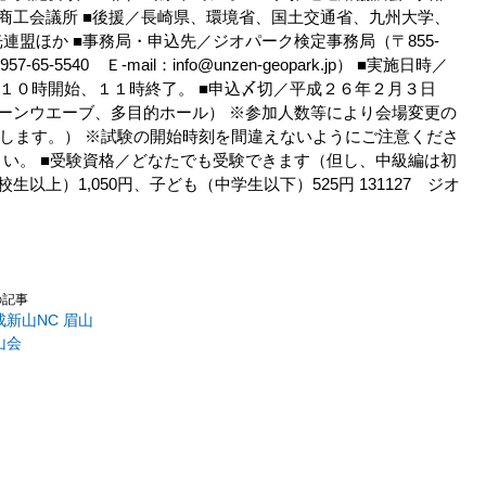
商工会議所 ■後援／長崎県、環境省、国土交通省、九州大学、
連盟ほか ■事務局・申込先／ジオパーク検定事務局（〒855-
-5540 Ｅ-mail：info@unzen-geopark.jp） ■実施日時／
１０時開始、１１時終了。 ■申込〆切／平成２６年２月３日
リーンウエーブ、多目的ホール） ※参加人数等により会場変更の
します。） ※試験の開始時刻を間違えないようにご注意くださ
さい。 ■受験資格／どなたでも受験できます（但し、中級編は初
以上）1,050円、子ども（中学生以下）525円 131127 ジオ
の記事
成新山NC 眉山
山会