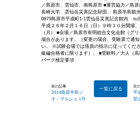
／島原市、雲仙市、南島原市 ■運営協力／島原
長崎大学、雲仙岳災害記念財団、 島原半島観光
0879島原市平成町1-1雲仙岳災害記念館内 ℡0957-65
平成２６年２月１６日（日）９時３０分開場、
（月） ■会場／島原市有明総合文化会館（グ
場合があります。（変更の場合、受験票で通知
い。 ※試験会場では係員の指示に従ってくだ
級編合格者に限ります）。 ■受験料／大人（高校生
パーク検定要項
前の記事
次
一覧に戻る
2014島原半島ジ
平
オ・マルシェ 1月
登