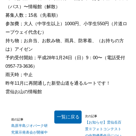
（バス）〜情報館（解散）
募集人数；15名（先着順）
参加費；大人（中学生以上）1000円、小学生550円（片道ロ
ープウェイ代含む）
持ち物；お弁当、お飲み物、雨具、防寒着、（お持ちの方
は）アイゼン
予約受付開始；平成28年1月24日（日）9：00〜（電話受付
0957-73-3636）
雨天時；中止
昨年11月に再開通した新登山道を通るルートです！
雲仙お山の情報館
一覧に戻る
次の記事
前の記事
【お知らせ】雲仙岳百
島原半島ジオパーク研
景Ⅱフォトコンテスト
究展示発表会が開催中
の中期優秀作品につい