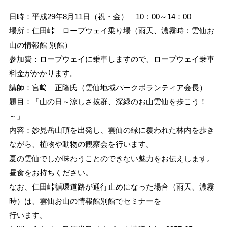
日時：平成29年8月11日（祝・金） 10：00～14：00
場所：仁田峠 ロープウェイ乗り場（雨天、濃霧時：雲仙お
山の情報館 別館）
参加費：ロープウェイに乗車しますので、ロープウェイ乗車
料金がかかります。
講師：宮﨑 正隆氏（雲仙地域パークボランティア会長）
題目：「山の日～涼しさ抜群、深緑のお山雲仙を歩こう！
～」
内容：妙見岳山頂を出発し、雲仙の緑に覆われた林内を歩き
ながら、植物や動物の観察会を行います。
夏の雲仙でしか味わうことのできない魅力をお伝えします。
昼食をお持ちください。
なお、仁田峠循環道路が通行止めになった場合（雨天、濃霧
時）は、雲仙お山の情報館別館でセミナーを
行います。