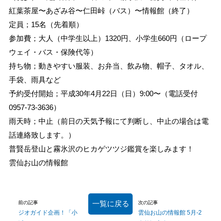
紅葉茶屋〜あざみ谷〜仁田峠（バス）〜情報館（終了）
定員；15名（先着順）
参加費；大人（中学生以上）1320円、小学生660円（ロープ
ウェイ・バス・保険代等）
持ち物；動きやすい服装、お弁当、飲み物、帽子、タオル、
手袋、雨具など
予約受付開始；平成30年4月22日（日）9:00〜（電話受付
0957-73-3636）
雨天時；中止（前日の天気予報にて判断し、中止の場合は電
話連絡致します。）
普賢岳登山と霧氷沢のヒカゲツツジ鑑賞を楽しみます！
雲仙お山の情報館
一覧に戻る
前の記事
次の記事
ジオガイド企画！「小
雲仙お山の情報館 5月-2