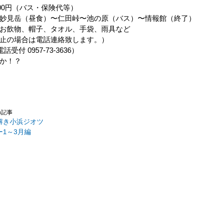
00円（バス・保険代等）
妙見岳（昼食）〜仁田峠〜池の原（バス）〜情報館（終了）
お飲物、帽子、タオル、手袋、雨具など
止の場合は電話連絡致します。）
付 0957-73-3636）
か！？
の記事
解き小浜ジオツ
ー1～3月編