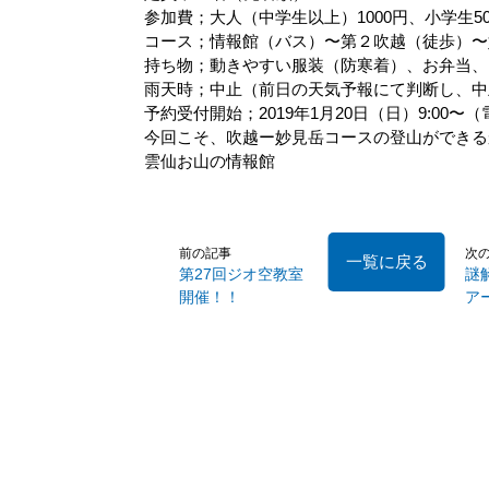
参加費；大人（中学生以上）1000円、小学生5
コース；情報館（バス）〜第２吹越（徒歩）〜
持ち物；動きやすい服装（防寒着）、お弁当、
雨天時；中止（前日の天気予報にて判断し、中
予約受付開始；2019年1月20日（日）9:00〜（電話受
今回こそ、吹越ー妙見岳コースの登山ができる
雲仙お山の情報館
前の記事
次
一覧に戻る
第27回ジオ空教室
謎
開催！！
ア