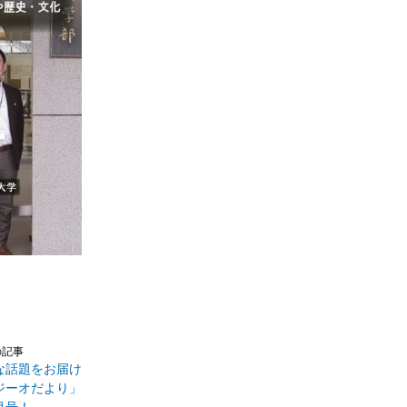
の記事
な話題をお届け
ジーオだより」
月号！