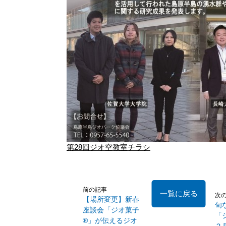
第28回ジオ空教室チラシ
前の記事
一覧に戻る
次
【場所変更】新春
旬
座談会「ジオ菓子
「
®」が伝えるジオ
２