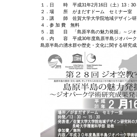
１．日 時 平成31年2月16日（土）13：30～
２．場 所 がまだすドーム セミナー室
３．講 師 佐賀大学大学院地域デザイン研
４．参 加 費 無料
５．題 目 「島原半島の魅力発掘」～ジオ
６．内 容 平成30年度島原半島ジオパーク
島原半島の湧水群や歴史・文化に関する研究成