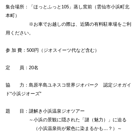
集合場所：「ほっとふっと105」蒸し窯前（雲仙市小浜町北
本町）
※お車でお越しの際は、近隣の有料駐車場をご利
用ください。
参 加 費：500円（ジオスイーツ代など含む）
定 員：20名
協 力：島原半島ユネスコ世界ジオパーク 認定ジオガイ
ド“小浜ジオーズ”
題 目：謎解き小浜温泉ジオツアー
～小浜の景観に隠された「謎（魅力）」に迫る
（小浜温泉街が紫色に染まるかも…？）～