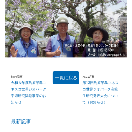
一覧に戻る
前の記事
次の記事
令和６年度島原半島ユ
第13回島原半島ユネス
ネスコ世界ジオパーク
コ世界ジオパーク高校
学術研究奨励事業のお
生研究発表大会につい
知らせ
て（お知らせ）
最新記事